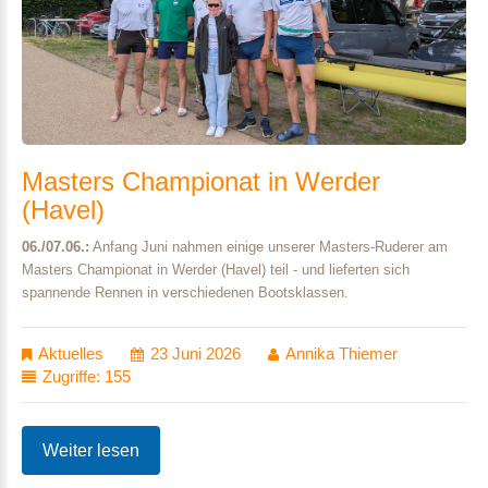
Masters
Championat
in
Werder
(Havel)
06./07.06.:
Anfang Juni nahmen einige unserer Masters-Ruderer am
Masters Championat in Werder (Havel) teil - und lieferten sich
spannende Rennen in verschiedenen Bootsklassen.
Aktuelles
23 Juni 2026
Annika Thiemer
Zugriffe: 155
Weiter lesen