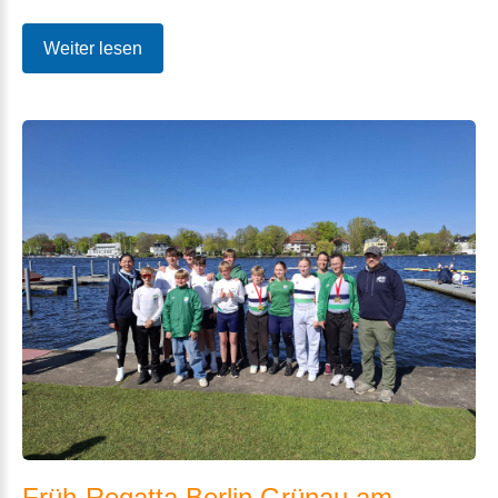
Weiter lesen
Früh-Regatta
Berlin
Grünau
am