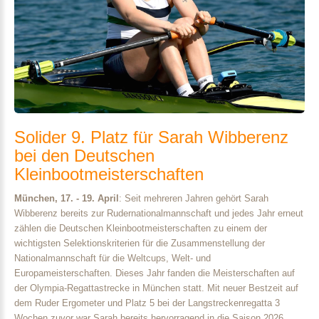
Solider
9.
Platz
für
Sarah
Wibberenz
bei
den
Deutschen
Kleinbootmeisterschaften
München, 17. - 19. April
: Seit mehreren Jahren gehört Sarah
Wibberenz bereits zur Rudernationalmannschaft und jedes Jahr erneut
zählen die Deutschen Kleinbootmeisterschaften zu einem der
wichtigsten Selektionskriterien für die Zusammenstellung der
Nationalmannschaft für die Weltcups, Welt- und
Europameisterschaften. Dieses Jahr fanden die Meisterschaften auf
der Olympia-Regattastrecke in München statt. Mit neuer Bestzeit auf
dem Ruder Ergometer und Platz 5 bei der Langstreckenregatta 3
Wochen zuvor war Sarah bereits hervorragend in die Saison 2026