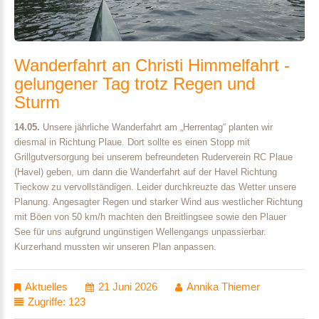
Wanderfahrt
an
Christi
Himmelfahrt
-
gelungener
Tag
trotz
Regen
und
Sturm
14.05.
Unsere jährliche Wanderfahrt am „Herrentag“ planten wir
diesmal in Richtung Plaue. Dort sollte es einen Stopp mit
Grillgutversorgung bei unserem befreundeten Ruderverein RC Plaue
(Havel) geben, um dann die Wanderfahrt auf der Havel Richtung
Tieckow zu vervollständigen. Leider durchkreuzte das Wetter unsere
Planung. Angesagter Regen und starker Wind aus westlicher Richtung
mit Böen von 50 km/h machten den Breitlingsee sowie den Plauer
See für uns aufgrund ungünstigen Wellengangs unpassierbar.
Kurzerhand mussten wir unseren Plan anpassen.
Aktuelles
21 Juni 2026
Annika Thiemer
Zugriffe: 123