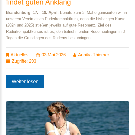
findet
guten
Anklang
Brandenburg, 17. - 19. April
. Bereits zum 3. Mal organisierten wir in
unserem Verein einen Ruderkompaktkurs, denn die bisherigen Kurse
(2024 und 2025) stießen jeweils auf gute Resonanz. Ziel des
Ruderkompaktkurses ist es, den teilnehmenden Ruderneulingen in 3
Tagen die Grundlagen des Ruderns beizubringen.
Aktuelles
03 Mai 2026
Annika Thiemer
Zugriffe: 293
Weiter lesen