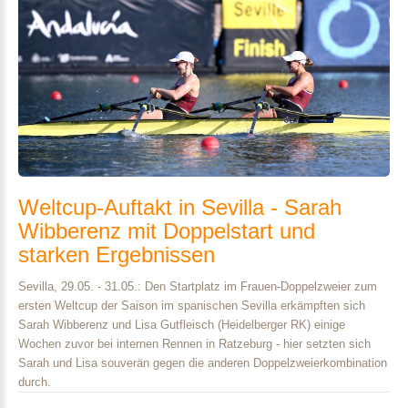
Weltcup-Auftakt
in
Sevilla
-
Sarah
Wibberenz
mit
Doppelstart
und
starken
Ergebnissen
Sevilla, 29.05. - 31.05.: Den Startplatz im Frauen-Doppelzweier zum
ersten Weltcup der Saison im spanischen Sevilla erkämpften sich
Sarah Wibberenz und Lisa Gutfleisch (Heidelberger RK) einige
Wochen zuvor bei internen Rennen in Ratzeburg - hier setzten sich
Sarah und Lisa souverän gegen die anderen Doppelzweierkombination
durch.