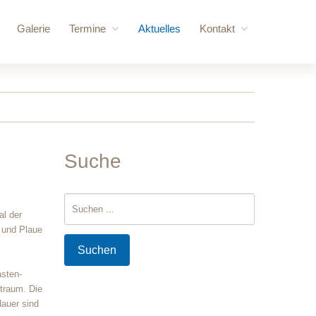
Galerie
Termine
Aktuelles
Kontakt
ere Besucher
Anstehende Veranstaltungen
Anfrage
vorschläge
Jahresübersicht
Login
Suche
 Kraftraum
Suchen
al der
...
gebäude
 und Plaue
Suchen
asten-
traum. Die
dauer sind