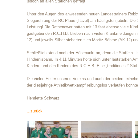
jedoch an allen Stationen gefragt.
Unter den Augen des anwesenden neuen Landestrainers Robby 
Siegerehrung der RC Plaue (Havel) am häufigsten jubeln. Die 
Leistung! Die Rathenower hatten mit 13 fast ebenso viele Ki
gastgebenden R.C.H.B. blieben nach vielen Krankmeldungen nu
12) und jeweils Silber sicherten sich Moritz Böhme (AK 12) u
Schließlich stand noch der Höhepunkt an, denn die Staffeln - b
Hindernisbahn. In 4:11 Minuten holte sich unter lautstarken 
Kindern und den Kindern des R.C.H.B. Eine „traditionelle“ Staf
Die vielen Helfer unseres Vereins und auch der beiden teilneh
der diesjährige Athletikwettkampf reibungslos verlaufen konnt
Henriette Schwarz
...zurück