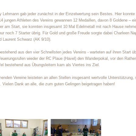
Lehmann gab jeder zunächst in der Einzelwertung sein Bestes. Hier konnte 
14 jungen Athleten des Vereins gewannen 12 Medaillen, davon 8 Goldene – ein
nder am Start, sie konnten insgesamt 10 Mal Edelmetall mit nach Hause nehm
r noch 7 Starter übrig. Für Gold und große Freude sorgte dabei Charleen Na
nd Laurent Schwarz (AK 9/10).
estehend aus den vier Schnellsten jedes Vereins - warteten auf ihren Start üb
Anfeuerungsrufen wieder der RC Plaue (Havel) den Wanderpokal, vor den Rath
fel bestehend aus Übungsleitern kam als Viertes ins Ziel.
menden Vereine leisteten an allen Stellen insgesamt wertvolle Unterstützung,
e. Vielen Dank an alle, die zum guten Gelingen beigetragen haben!