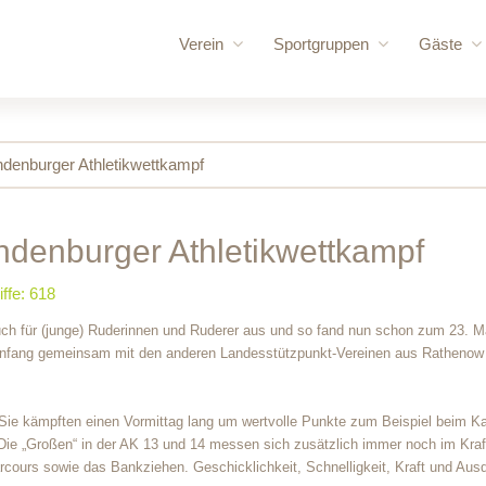
Verein
Sportgruppen
Gäste
Vorstand
Rennrudern
für uns
Vereinschronik
Wanderrudern
Routen
ndenburger Athletikwettkampf
Vereinsgelände
Volleyball und Gymnastik
Bootshaus
Vereinssatzung
Bootshallen
ndenburger
Athletikwettkampf
Mitglied werden
Sporthalle /
iffe: 618
Ruderordnung
Bungalow
 auch für (junge) Ruderinnen und Ruderer aus und so fand nun schon zum 23. M
Sponsoren
Mehrzweck
sanfang gemeinsam mit den anderen Landesstützpunkt-Vereinen aus Rathenow
Vereinskleidung
Sie kämpften einen Vormittag lang um wertvolle Punkte zum Beispiel beim K
Die „Großen“ in der AK 13 und 14 messen sich zusätzlich immer noch im Kraf
cours sowie das Bankziehen. Geschicklichkeit, Schnelligkeit, Kraft und Aus