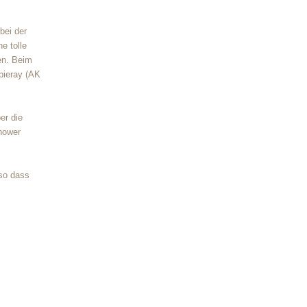
bei der
e tolle
en. Beim
pieray (AK
er die
enower
 so dass