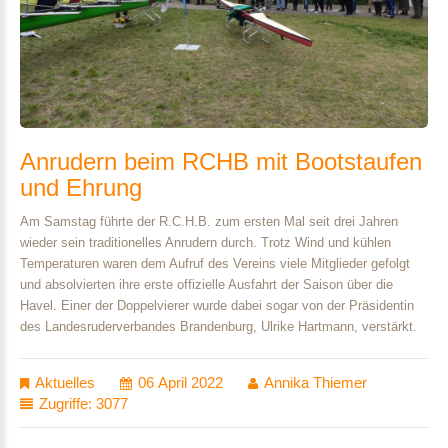
Anrudern
beim
RCHB
mit
Bootstaufen
und
Ehrung
Am Samstag führte der R.C.H.B. zum ersten Mal seit drei Jahren
wieder sein traditionelles Anrudern durch. Trotz Wind und kühlen
Temperaturen waren dem Aufruf des Vereins viele Mitglieder gefolgt
und absolvierten ihre erste offizielle Ausfahrt der Saison über die
Havel. Einer der Doppelvierer wurde dabei sogar von der Präsidentin
des Landesruderverbandes Brandenburg, Ulrike Hartmann, verstärkt.
Aktuelles
06 April 2022
Annika Thiemer
Zugriffe: 3077