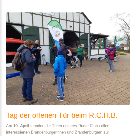
Tag
der
offenen
Tür
beim
R.C.H.B.
Am
10. April
standen die Türen unseres Ruder-Clubs allen
interessierten Brandenburgerinnen und Brandenburgern zur