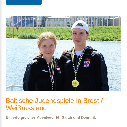
Baltische
Jugendspiele
in
Brest
/
Weißrussland
Ein erfolgreiches Abenteuer für Sarah und Dominik