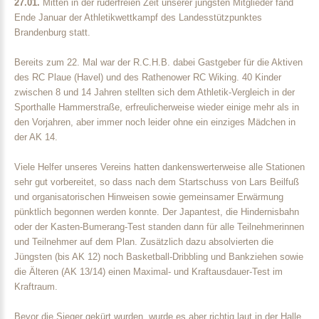
27.01.
Mitten in der ruderfreien Zeit unserer jüngsten Mitglieder fand
Ende Januar der Athletikwettkampf des Landesstützpunktes
Brandenburg statt.
Bereits zum 22. Mal war der R.C.H.B. dabei Gastgeber für die Aktiven
des RC Plaue (Havel) und des Rathenower RC Wiking. 40 Kinder
zwischen 8 und 14 Jahren stellten sich dem Athletik-Vergleich in der
Sporthalle Hammerstraße, erfreulicherweise wieder einige mehr als in
den Vorjahren, aber immer noch leider ohne ein einziges Mädchen in
der AK 14.
Viele Helfer unseres Vereins hatten dankenswerterweise alle Stationen
sehr gut vorbereitet, so dass nach dem Startschuss von Lars Beilfuß
und organisatorischen Hinweisen sowie gemeinsamer Erwärmung
pünktlich begonnen werden konnte. Der Japantest, die Hindernisbahn
oder der Kasten-Bumerang-Test standen dann für alle Teilnehmerinnen
und Teilnehmer auf dem Plan. Zusätzlich dazu absolvierten die
Jüngsten (bis AK 12) noch Basketball-Dribbling und Bankziehen sowie
die Älteren (AK 13/14) einen Maximal- und Kraftausdauer-Test im
Kraftraum.
Bevor die Sieger gekürt wurden, wurde es aber richtig laut in der Halle,